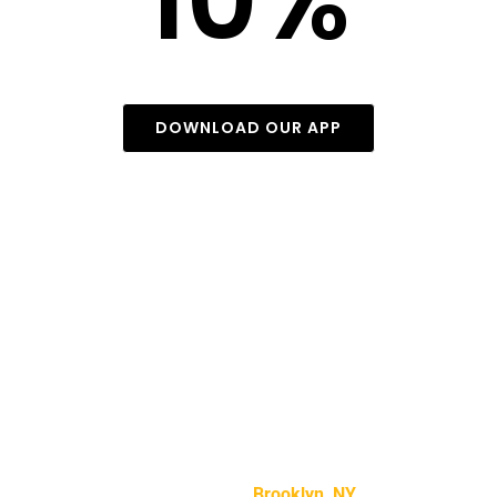
10%
On Your Ride
DOWNLOAD OUR APP
Testimonials
“Lorem ipsum dolor sit amet, consectetur adipiscing
elit, sed do eiusmod tempor incididunt ut labore et
dolore magna aliqua.”
Mike Smith –
Brooklyn, NY