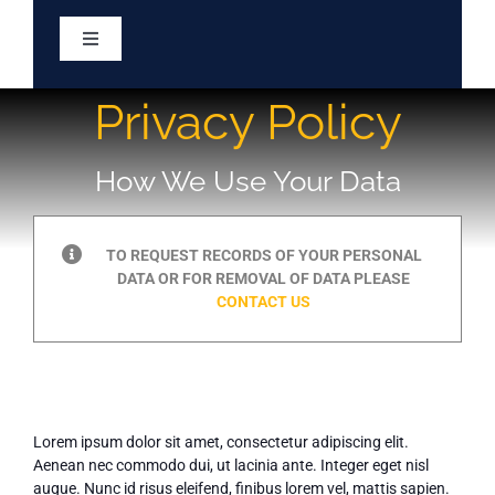
Skip
to
Toggle
content
Navigation
Home
Privacy Policy
Services
How We Use Your Data
About
TO REQUEST RECORDS OF YOUR PERSONAL
DATA OR FOR REMOVAL OF DATA PLEASE
CONTACT US
Eligibility
Resources
Lorem ipsum dolor sit amet, consectetur adipiscing elit.
Meetings & Minutes
Aenean nec commodo dui, ut lacinia ante. Integer eget nisl
augue. Nunc id risus eleifend, finibus lorem vel, mattis sapien.